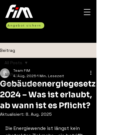
Angebot sichern
Beitrag
All Posts
Team FIM
All Posts
4. Aug. 2025
1 Min. Lesezeit
Gebäudeenergiegesetz
Selbstverwaltung
2024 – Was ist erlaubt,
ab wann ist es Pflicht?
Aktualisiert:
8. Aug. 2025
Die Energiewende ist längst kein 