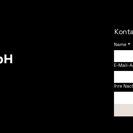
Konta
Name
*
bH
E-Mail-A
Ihre Nac