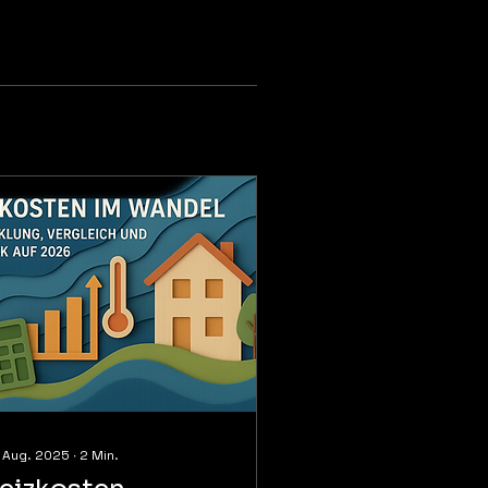
 Aug. 2025
∙
2
Min.