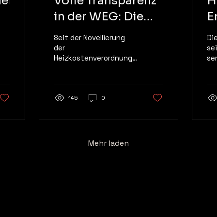
elle
Volle Transparenz
H
in der WEG: Die
E
m
unterjährige
V
Seit der Novellierung
Di
Verbrauchsinformation
A
der
se
Heizkostenverordnung
se
(UVI)
(HeizkostenV) und der
Ei
Umsetzung der
Ve
europäischen
gl
Energieeffizienz-
145
0
be
Richtlinie (EED) ist die...
die
Mehr laden